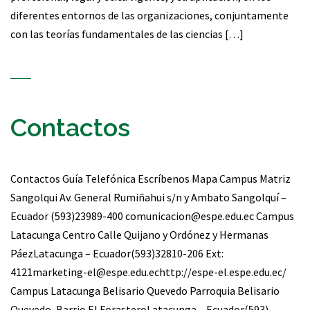
diferentes entornos de las organizaciones, conjuntamente
con las teorías fundamentales de las ciencias […]
Contactos
Contactos Guía Telefónica Escríbenos Mapa Campus Matriz
Sangolqui Av. General Rumiñahui s/n y Ambato Sangolquí –
Ecuador (593)23989-400 comunicacion@espe.edu.ec Campus
Latacunga Centro Calle Quijano y Ordónez y Hermanas
PáezLatacunga – Ecuador(593)32810-206 Ext:
4121marketing-el@espe.edu.echttp://espe-el.espe.edu.ec/
Campus Latacunga Belisario Quevedo Parroquia Belisario
Quevedo, Barrio El ForasteroLatacunga – Ecuador(593)